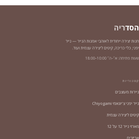
הסד
ריה
חנות יצירה ייחודית לאוהבי אמנות הנייר — נייר
יפני, כלי כריכה, קיטים ליצירה עצמית ועוד.
שעות פתיחה: א׳–ה׳ 10:00–18:00
קטגוריות
ניירות מעוצבים
נייר יפני צ'יוגאמי Chiyogami
קיטים ליצירה עצמית
מארזי נייר 12 על 12
אביזרים