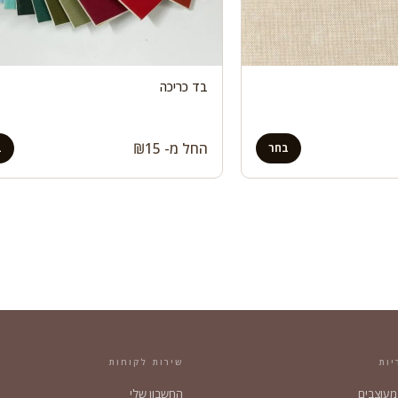
בד כריכה
החל מ-
15
₪
בחר
ב
יות
שירות לקוחות
 מעוצבים
החשבון שלי