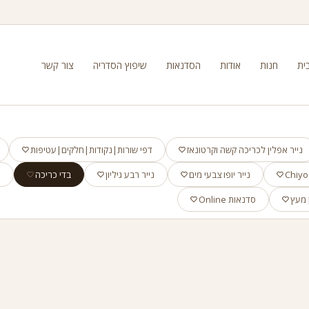
ית
חנות
אודות
הסדנאות
שיפוץ הסדריה
צור קשר
נייר אפלין לכריכה קשה וקרטונאז
דפי שורות|נקודות|חלקים|עטיפות
נייר יופו צבעי מים
נייר רבע גיליון
בדי כריכה
א
 מעץ
סדנאות Online