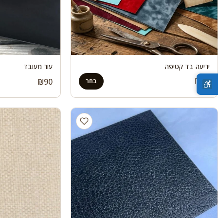
יריעה בד קטיפה
עור מעובד
₪
30
₪
90
בחר