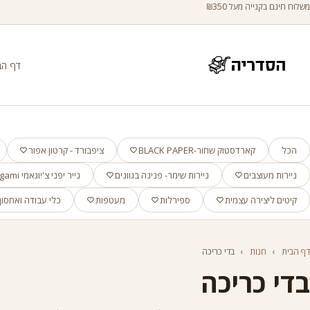
משלוח חינם בקנייה מעל ₪350
דף הב
הכל
קארדסטוק שחור-BLACK PAPER
ציפבורד - קרטון אפור
ניירות מעוצבים
ניירות שימר- פנינה בגוונים
נייר יפני צ'יוגאמי Chiyogami
קיטים ליצירה עצמית
ספירלות
מעטפות
כלי עבודה ואחסון
דף הבית
›
חנות
›
בדי כריכה
בדי כריכה