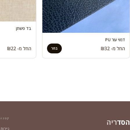
בד פשתן
דמוי עור PU
החל מ-
32
₪
החל מ-
22
₪
בחר
קטגור
הסד
ריה
ניירות