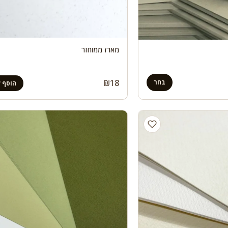
מארז ממוחזר
₪
18
בחר
הוסף 