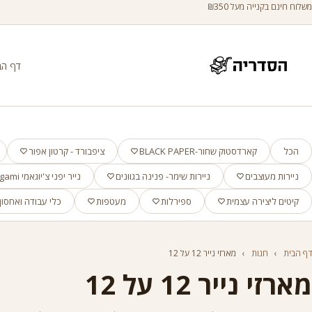
משלוח חינם בקנייה מעל ₪350
דף הב
הכל
קארדסטוק שחור-BLACK PAPER
ציפבורד - קרטון אפור
ניירות מעוצבים
ניירות שימר- פנינה בגוונים
נייר יפני צ'יוגאמי Chiyogami
קיטים ליצירה עצמית
ספירלות
מעטפות
כלי עבודה ואחסון
דף הבית
›
חנות
›
מארזי נייר 12 על 12
מארזי נייר 12 על 12