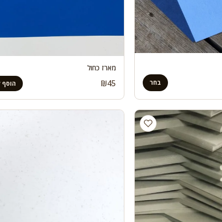
מארז כחול
₪
45
בחר
הוסף 