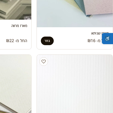
מארז מרווה
מארז שגיתא
החל מ-
16
₪
החל מ-
22
₪
בחר