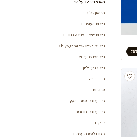
מארזי נייר 12 על 12
מציאון של נייר
ניירות מעוצבים
ניירות שימר- פנינה בגוונים
נייר יפני צ'יוגאמי Chiyogami
לסל
נייר יופו צבעי מים
נייר רבע גיליון
בדי כריכה
אביזרים
כלי עבודה ואחסון מעץ
כלי עבודה וחומרים
דבקים
קיטים ליצירה עצמית