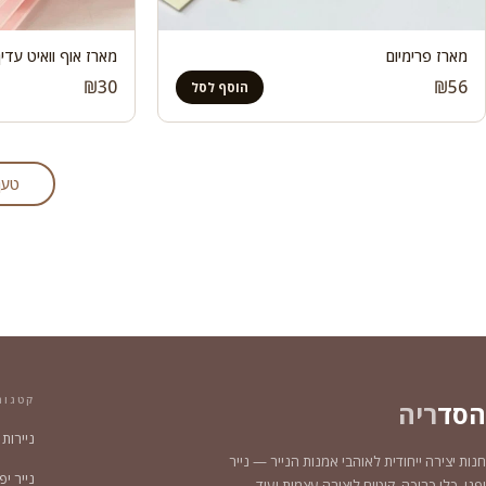
מארז פרימיום
מארז אוף וואיט עדין
₪
30
₪
56
הוסף לסל
טען
קטגור
הסד
ריה
ניירות
חנות יצירה ייחודית לאוהבי אמנות הנייר — נייר
נייר יפני צ
יפני, כלי כריכה, קיטים ליצירה עצמית ועוד.