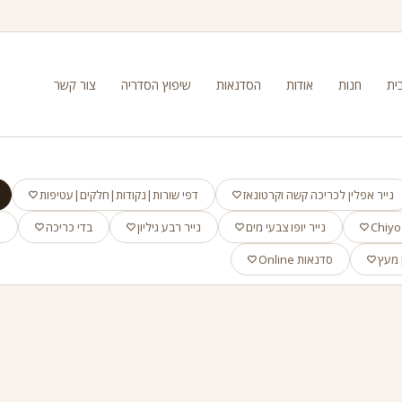
ית
חנות
אודות
הסדנאות
שיפוץ הסדריה
צור קשר
נייר אפלין לכריכה קשה וקרטונאז
דפי שורות|נקודות|חלקים|עטיפות
נייר יופו צבעי מים
נייר רבע גיליון
בדי כריכה
א
 מעץ
סדנאות Online