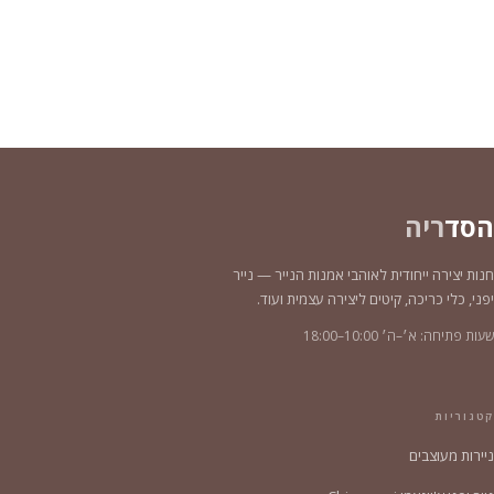
הסד
ריה
חנות יצירה ייחודית לאוהבי אמנות הנייר — נייר
יפני, כלי כריכה, קיטים ליצירה עצמית ועוד.
שעות פתיחה: א׳–ה׳ 10:00–18:00
קטגוריות
ניירות מעוצבים