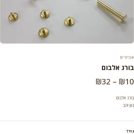
אביזרים
בורג אלבום
טווח
₪
32
–
₪
10
מחירים:
בורג אלבום
גוון זהב
עד
גודל