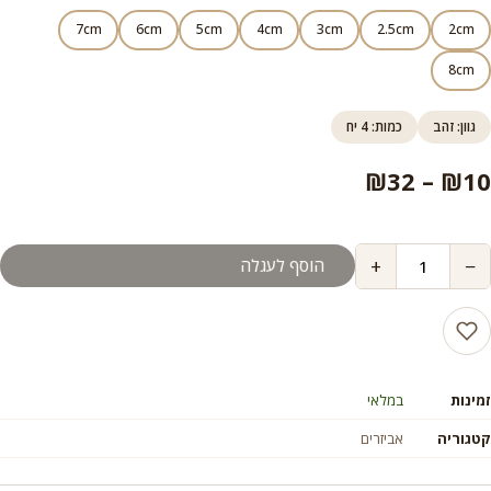
7cm
6cm
5cm
4cm
3cm
2.5cm
2cm
8cm
גוון: זהב
כמות: 4 יח
טווח
₪
32
–
₪
10
מחירים:
+
−
הוסף לעגלה
עד
זמינות
במלאי
קטגוריה
אביזרים