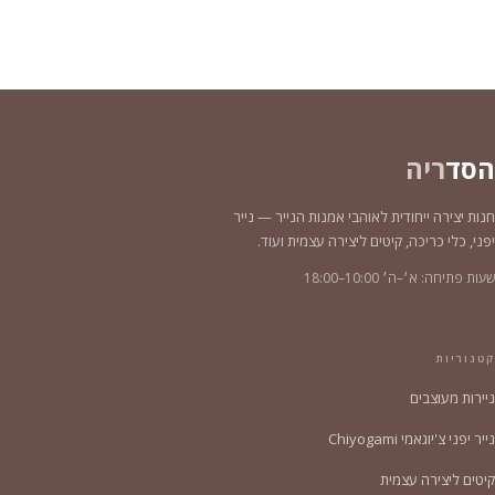
הסד
ריה
חנות יצירה ייחודית לאוהבי אמנות הנייר — נייר
יפני, כלי כריכה, קיטים ליצירה עצמית ועוד.
שעות פתיחה: א׳–ה׳ 10:00–18:00
קטגוריות
ניירות מעוצבים
נייר יפני צ'יוגאמי Chiyogami
קיטים ליצירה עצמית