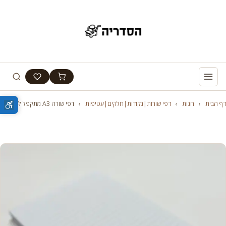
דף הבית
›
חנות
›
דפי שורות|נקודות|חלקים|עטיפות
›
דפי שורה A3 מתקפל לA4