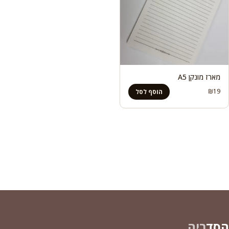
מארז מונקן A5
₪
19
הוסף לסל
הסד
ריה