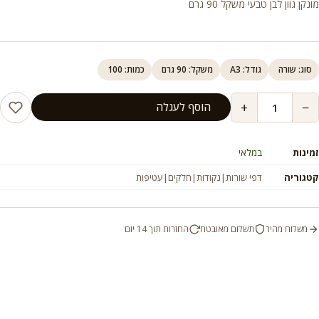
מונקן גוון לבן טבעי משקל 90 גרם
סוג: שורה
גודל: A3
משקל: 90 גרם
כמות: 100
+
−
הוסף לעגלה
זמינות
במלאי
קטגוריה
דפי שורות|נקודות|חלקים|עטיפות
משלוח מהיר
תשלום מאובטח
החזרות תוך 14 יום