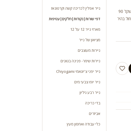
נייר אפלין לכריכה קשה וקרטונאז
מארז 100 דפי שורה נייר אולטרא לבן מלכותי ממוחזר טבעי תוצרת נינה משקל 90
מ שורות צבע כחול בהיר
דפי שורות|נקודות|חלקים|עטיפות
מארזי נייר 12 על 12
מציאון של נייר
ניירות מעוצבים
ניירות שימר- פנינה בגוונים
נייר יפני צ'יוגאמי Chiyogami
נייר יופו צבעי מים
נייר רבע גיליון
בדי כריכה
אביזרים
כלי עבודה ואחסון מעץ