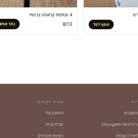
4 עטיפות קראפט צרפתי
₪
10
בחר אפשר
הוסף לסל
יות
שירות לקוחות
 מעוצבים
החשבון שלי
'יוגאמי Chiyogami
עגלת קניות
ליצירה עצמית
רשימת מועדפים