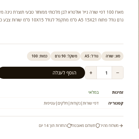
גרם גודל פתוח A5 15X21 ס”מ מתקפל לגודל 10X15 ס”
סוג: שורה
גודל: A5
משקל: 90 גרם
כמות: 100
+
−
הוסף לעגלה
זמינות
במלאי
קטגוריה
דפי שורות|נקודות|חלקים|עטיפות
משלוח מהיר
תשלום מאובטח
החזרות תוך 14 יום