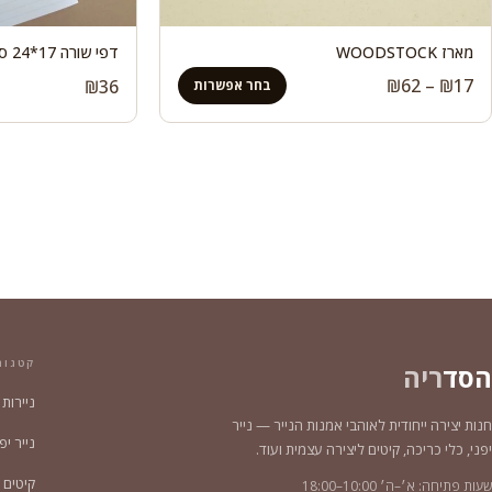
מארז WOODSTOCK
דפי שורה 17*24 ס"מ
טווח
₪
62
–
₪
17
₪
36
בחר אפשרות
מחירים:
עד
קטגור
הסד
ריה
ניירות
חנות יצירה ייחודית לאוהבי אמנות הנייר — נייר
נייר יפני צ
יפני, כלי כריכה, קיטים ליצירה עצמית ועוד.
קיטים 
שעות פתיחה: א׳–ה׳ 10:00–18:00