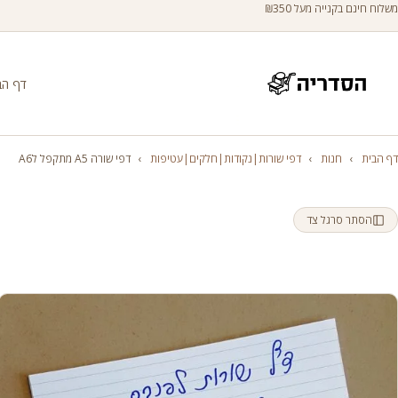
משלוח חינם בקנייה מעל ₪350
דף הב
דף הבית
›
חנות
›
דפי שורות|נקודות|חלקים|עטיפות
›
דפי שורה A5 מתקפל לA6
הסתר סרגל צד