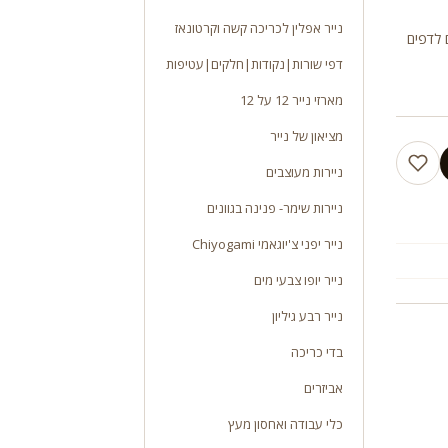
נייר אפלין לכריכה קשה וקרטונאז
ם לדפים
דפי שורות|נקודות|חלקים|עטיפות
מארזי נייר 12 על 12
מציאון של נייר
ניירות מעוצבים
ניירות שימר- פנינה בגוונים
נייר יפני צ'יוגאמי Chiyogami
נייר יופו צבעי מים
נייר רבע גיליון
בדי כריכה
אביזרים
כלי עבודה ואחסון מעץ