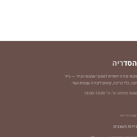
הסד
ריה
חנות יצירה ייחודית לאוהבי אמנות הנייר — נייר
יפני, כלי כריכה, קיטים ליצירה עצמית ועוד.
שעות פתיחה: א׳–ה׳ 10:00–18:00
קטגוריות
ניירות מעוצבים