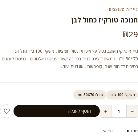
ניירות מעוצבים
חנוכה טורקיז כחול לבן
₪
29
נייר איטלקי מעוצב נטול עץ איכותי ,נטול חומציות. משקל 100 ג”ר גודל הנייר
70*50 ס”מ. מתאים ליצירה בנייר בכריכה קשה: עטיפות אלבומים , כריכות ליומנים,
בסיסים ללוחות שנה, קופסאות , אוגדנים ועוד…
משקל: 100 גרם
גודל: 50X70 סמ
+
−
הוסף לעגלה
זמינות
במלאי