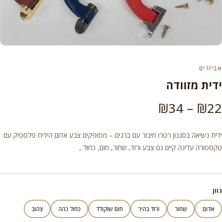
אביזרים
ידית מזוודה
טווח
₪
34
–
₪
22
מחירים:
ידית נשיאה בסגנון רטרו חיבור עם ברגים – מסופקים צבע אדום הידית פלסטיק עם
טקסטורה עדינה קיים גם צבע ורוד, שחור, חום, כחול ,
עד
גוון
אדום
שחור
ורוד בהיר
חום שוקולד
כחול כהה
צהוב