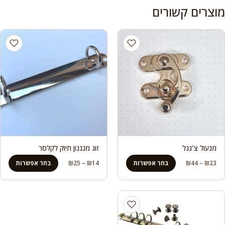
מוצרים קשורים
מנעול צ'נגל
זוג מנגנון תיוק לקלסר
טווח
טווח
23
₪
–
44
₪
בחר אפשרות
14
₪
–
25
₪
בחר אפשרות
מחירים:
מחירים:
עד
עד