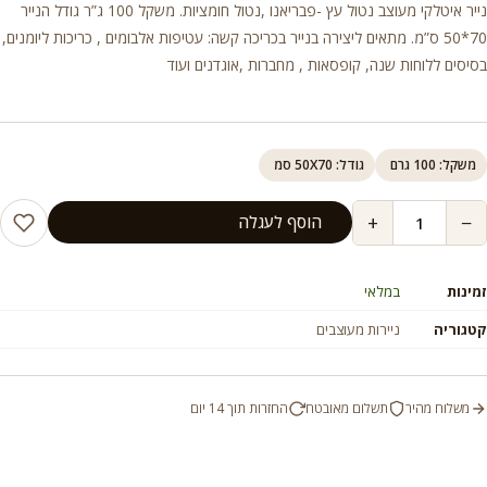
נייר איטלקי מעוצב נטול עץ -פבריאנו ,נטול חומציות. משקל 100 ג”ר גודל הנייר
70*50 ס”מ. מתאים ליצירה בנייר בכריכה קשה: עטיפות אלבומים , כריכות ליומנים,
בסיסים ללוחות שנה, קופסאות , מחברות ,אוגדנים ועוד
משקל: 100 גרם
גודל: 50X70 סמ
+
−
הוסף לעגלה
זמינות
במלאי
קטגוריה
ניירות מעוצבים
משלוח מהיר
תשלום מאובטח
החזרות תוך 14 יום