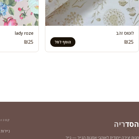
לוטוס זהב
lady roze
₪
25
₪
25
הוסף לסל
קטגור
הסד
ריה
ניירות
חנות יצירה ייחודית לאוהבי אמנות הנייר — נייר