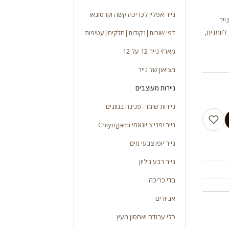
נייר אפלין לכריכה קשה וקרטונאז
1 ג”ר גודל הנייר
ליומנים,
דפי שורות|נקודות|חלקים|עטיפות
מארזי נייר 12 על 12
מציאון של נייר
ניירות מעוצבים
ניירות שימר- פנינה בגוונים
נייר יפני צ'יוגאמי Chiyogami
נייר יופו צבעי מים
נייר רבע גיליון
בדי כריכה
אביזרים
כלי עבודה ואחסון מעץ