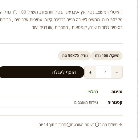
ר איטלקי מעוצב נטול עץ -פבריאנו ,נטול חומציות. משקל 00
70*50 ס”מ. מתאים ליצירה בנייר בכריכה קשה: עטיפות אלבומים , כריכות 
בסיסים ללוחות שנה, קופסאות , מחברות ,אוגדנים ועוד
משקל: 100 גרם
גודל: 50X70 סמ
+
−
הוסף לעגלה
זמינות
במלאי
קטגוריה
ניירות מעוצבים
משלוח מהיר
תשלום מאובטח
החזרות תוך 14 יום