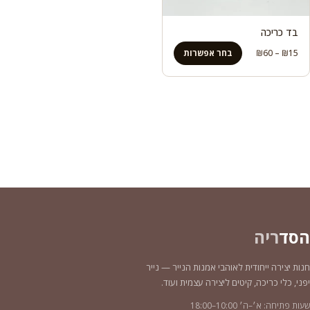
בד כריכה
טווח
15
₪
–
60
₪
בחר אפשרות
מחירים:
עד
הסד
ריה
חנות יצירה ייחודית לאוהבי אמנות הנייר — נייר
יפני, כלי כריכה, קיטים ליצירה עצמית ועוד.
שעות פתיחה: א׳–ה׳ 10:00–18:00