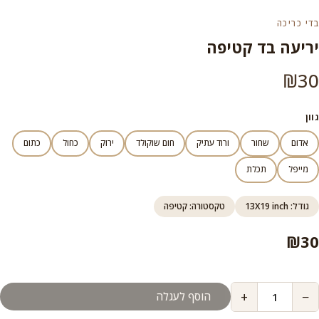
בדי כריכה
יריעה בד קטיפה
₪
30
גוון
אדום
שחור
ורוד עתיק
חום שוקולד
ירוק
כחול
כתום
מייפל
תכלת
גודל: 13X19 inch
טקסטורה: קטיפה
₪
30
+
−
הוסף לעגלה