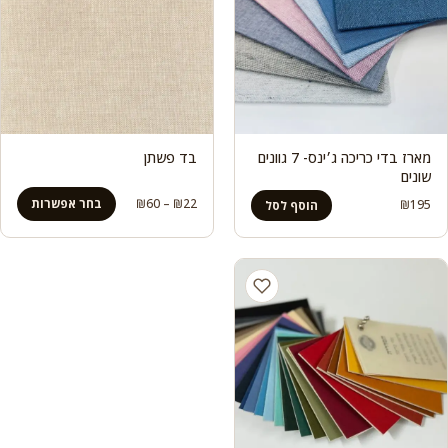
מארז בדי כריכה ג׳ינס- 7 גוונים
בד פשתן
שונים
טווח
22
₪
–
60
₪
בחר אפשרות
₪
195
הוסף לסל
מחירים:
עד