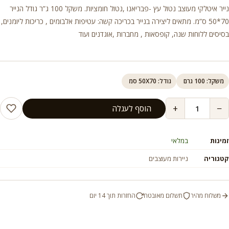
נייר איטלקי מעוצב נטול עץ -פבריאנו ,נטול חומציות. משקל 100 ג”ר גודל הנייר
70*50 ס”מ. מתאים ליצירה בנייר בכריכה קשה: עטיפות אלבומים , כריכות ליומנים,
בסיסים ללוחות שנה, קופסאות , מחברות ,אוגדנים ועוד
משקל: 100 גרם
גודל: 50X70 סמ
+
−
הוסף לעגלה
זמינות
במלאי
קטגוריה
ניירות מעוצבים
משלוח מהיר
תשלום מאובטח
החזרות תוך 14 יום