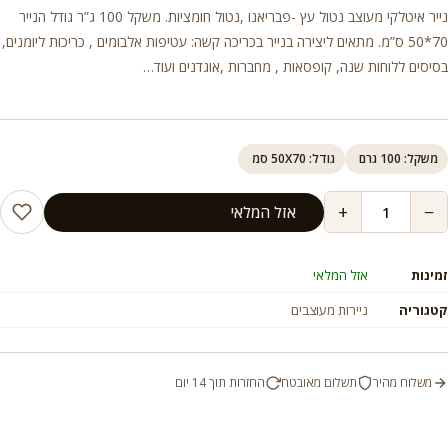
נייר איטלקי מעוצב נטול עץ -פבריאנו ,נטול חומציות. משקל 100 ג”ר גודל הנייר
70*50 ס”מ. מתאים ליצירה בנייר בכריכה קשה: עטיפות אלבומים , כריכות ליומנים,
בסיסים ללוחות שנה, קופסאות , מחברות ,אוגדנים ועוד…
משקל: 100 גרם
גודל: 50X70 סמ
+
−
אזל המלאי
זמינות
אזל המלאי
קטגוריה
ניירות מעוצבים
משלוח מהיר
תשלום מאובטח
החזרות תוך 14 יום