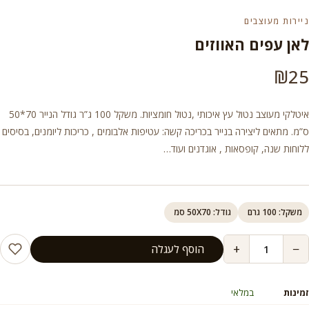
ניירות מעוצבים
לאן עפים האווזים
₪
25
איטלקי מעוצב נטול עץ איכותי ,נטול חומציות. משקל 100 ג”ר גודל הנייר 70*50
ס”מ. מתאים ליצירה בנייר בכריכה קשה: עטיפות אלבומים , כריכות ליומנים, בסיסים
ללוחות שנה, קופסאות , אוגדנים ועוד…
משקל: 100 גרם
גודל: 50X70 סמ
+
−
הוסף לעגלה
זמינות
במלאי