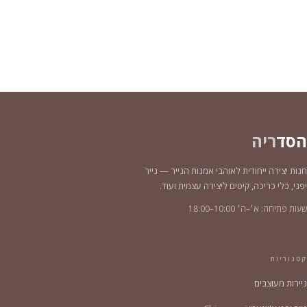
הסד
ריה
חנות יצירה ייחודית לאוהבי אמנות הנייר — נייר
יפני, כלי כריכה, קיטים ליצירה עצמית ועוד.
שעות פתיחה: א׳–ה׳ 10:00–18:00
קטגוריות
ניירות מעוצבים