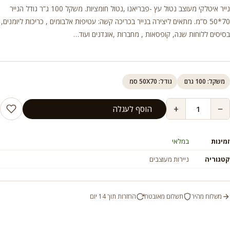
נייר איטלקי מעוצב נטול עץ -פבריאנו ,נטול חומציות. משקל 100 ג”ר גודל הנייר
70*50 ס”מ. מתאים ליצירה בנייר בכריכה קשה: עטיפות אלבומים , כריכות ליומנים,
בסיסים ללוחות שנה, קופסאות , מחברות ,אוגדנים ועוד…
משקל: 100 גרם
גודל: 50X70 סמ
+
−
הוסף לעגלה
זמינות
במלאי
קטגוריה
ניירות מעוצבים
משלוח מהיר
תשלום מאובטח
החזרות תוך 14 יום