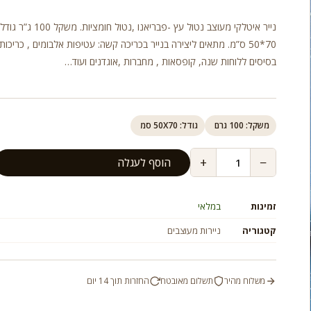
נייר איטלקי מעוצב נטול עץ -פבריאנו ,נטול חומצ
70*50 ס”מ. מתאים ליצירה בנייר בכריכה קשה: עטיפות אלבומים , כריכות 
בסיסים ללוחות שנה, קופסאות , מחברות ,אוגדנים ועוד…
משקל: 100 גרם
גודל: 50X70 סמ
+
−
הוסף לעגלה
זמינות
במלאי
קטגוריה
ניירות מעוצבים
משלוח מהיר
תשלום מאובטח
החזרות תוך 14 יום