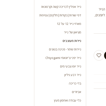
נייר אפלין לכריכה קשה וקרטונאז
יות. משקל 100 ג”ר גודל הנייר
ליומנים,
דפי שורות|נקודות|חלקים|עטיפות
מארזי נייר 12 על 12
מציאון של נייר
ניירות מעוצבים
ניירות שימר- פנינה בגוונים
נייר יפני צ'יוגאמי Chiyogami
נייר יופו צבעי מים
נייר רבע גיליון
בדי כריכה
אביזרים
כלי עבודה ואחסון מעץ