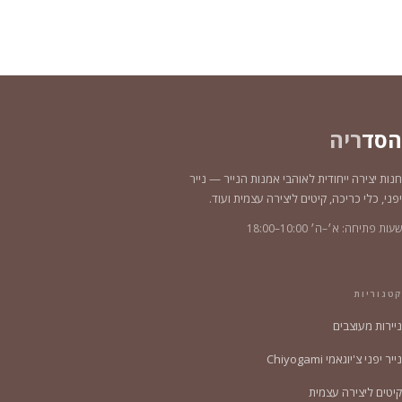
הסד
ריה
חנות יצירה ייחודית לאוהבי אמנות הנייר — נייר
יפני, כלי כריכה, קיטים ליצירה עצמית ועוד.
שעות פתיחה: א׳–ה׳ 10:00–18:00
קטגוריות
ניירות מעוצבים
נייר יפני צ'יוגאמי Chiyogami
קיטים ליצירה עצמית