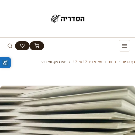
דף הבית
›
חנות
›
מארזי נייר 12 על 12
›
מארז אוף וואיט עדין