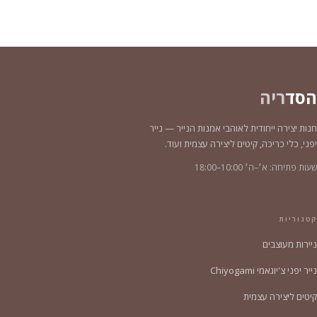
הסד
ריה
חנות יצירה ייחודית לאוהבי אמנות הנייר — נייר
יפני, כלי כריכה, קיטים ליצירה עצמית ועוד.
שעות פתיחה: א׳–ה׳ 10:00–18:00
קטגוריות
ניירות מעוצבים
נייר יפני צ'יוגאמי Chiyogami
קיטים ליצירה עצמית