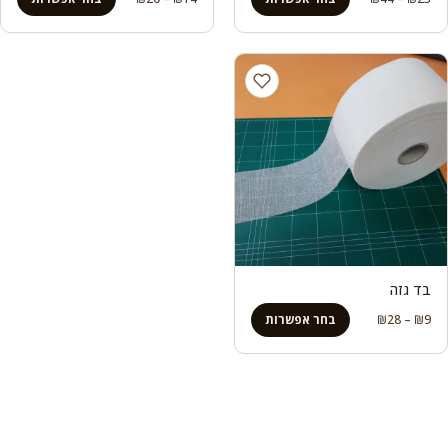
מחירים:
מחירים:
עד
עד
בד גזה
טווח
9
₪
–
28
₪
בחר אפשרות
מחירים:
עד