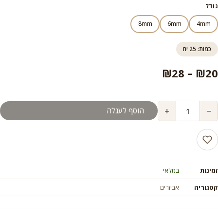
עד
גודל
8mm
6mm
4mm
כמות: 25 יח
טווח
₪
28
–
₪
20
מחירים:
+
−
הוסף לעגלה
עד
זמינות
במלאי
קטגוריה
אביזרים