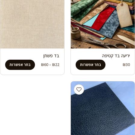
יריעה בד קטיפה
בד פשתן
טווח
30
₪
בחר אפשרות
22
₪
–
60
₪
בחר אפשרות
מחירים:
עד