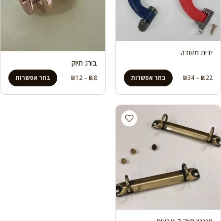
ידית מזוודה
בורג תיוק
טווח
טווח
22
₪
–
34
₪
בחר אפשרות
8
₪
–
12
₪
בחר אפשרות
מחירים:
מחירים:
עד
עד