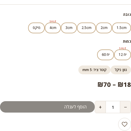
עד
גובה
SALE
1.5cm
2cm
2.5cm
3cm
4cm
מיקס
כמות
SALE
יח 12
יח 60
גוון: ניקל
קוטר ציר: 5 mm
טווח
₪
70
–
₪
18
מחירים:
+
−
הוסף לעגלה
עד