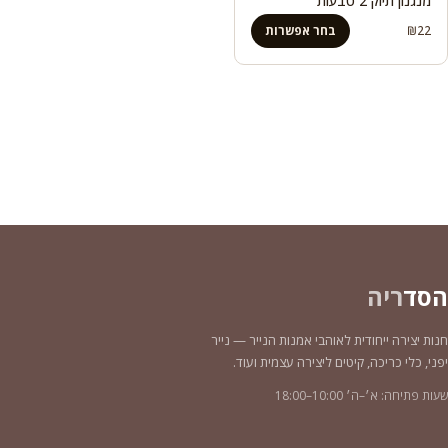
מנגנון תיוק 2 טבעות
22
₪
בחר אפשרות
הסד
ריה
חנות יצירה ייחודית לאוהבי אמנות הנייר — נייר
יפני, כלי כריכה, קיטים ליצירה עצמית ועוד.
שעות פתיחה: א׳–ה׳ 10:00–18:00