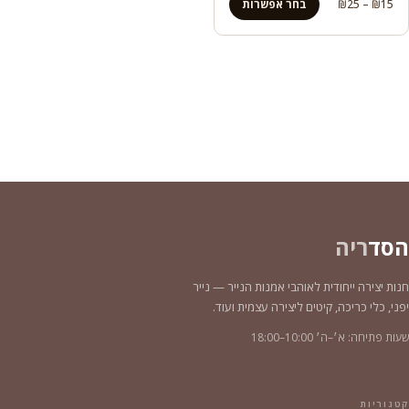
טווח
15
₪
–
25
₪
בחר אפשרות
מחירים:
עד
הסד
ריה
חנות יצירה ייחודית לאוהבי אמנות הנייר — נייר
יפני, כלי כריכה, קיטים ליצירה עצמית ועוד.
שעות פתיחה: א׳–ה׳ 10:00–18:00
קטגוריות