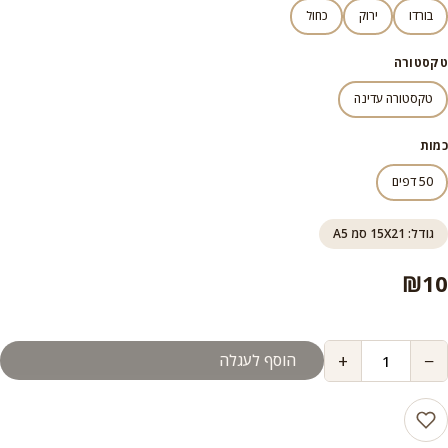
בורדו
ירוק
כחול
טקסטורה
טקסטורה עדינה
כמות
50 דפים
גודל: 15X21 סמ A5
₪
10
+
−
הוסף לעגלה