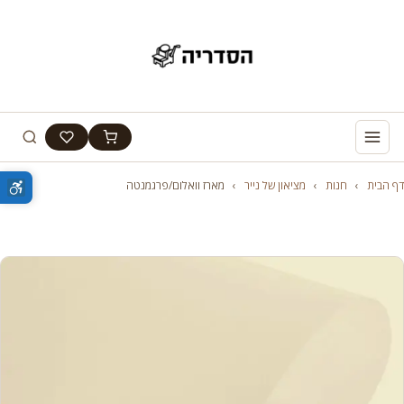
דף הבית
›
חנות
›
מציאון של נייר
›
מארז וואלום/פרגמנטה