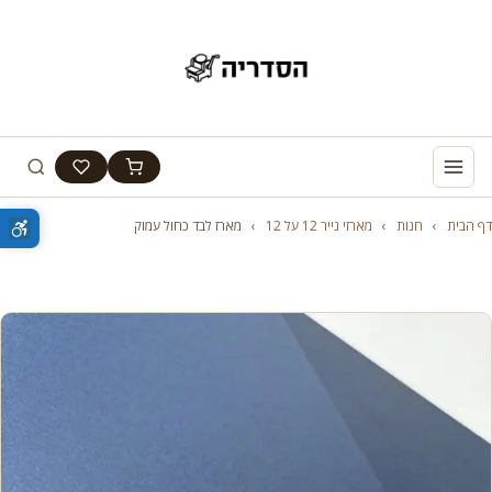
דף הבית
›
חנות
›
מארזי נייר 12 על 12
›
מארז לבד כחול עמוק