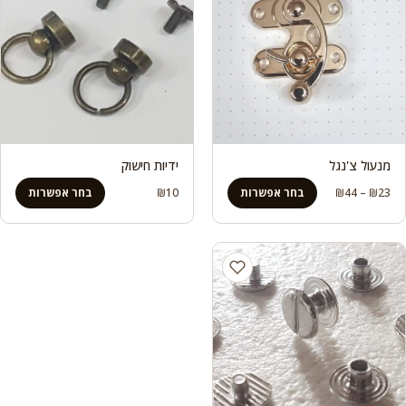
מנעול צ'נגל
ידיות חישוק
טווח
23
₪
–
44
₪
בחר אפשרות
10
₪
בחר אפשרות
מחירים:
עד