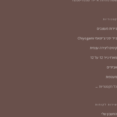
שעות פתיחה: א׳–ה׳ 10:00–18:00
קטגוריות
ניירות מעוצבים
נייר יפני צ'יוגאמי Chiyogami
קיטים ליצירה עצמית
מארזי נייר 12 על 12
אביזרים
מעטפות
כל הקטגוריות →
שירות לקוחות
החשבון שלי