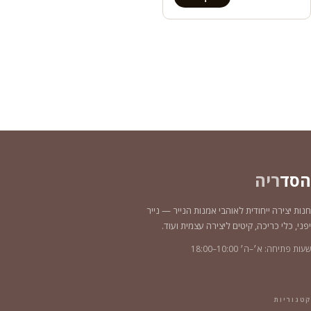
הסד
ריה
חנות יצירה ייחודית לאוהבי אמנות הנייר — נייר
יפני, כלי כריכה, קיטים ליצירה עצמית ועוד.
שעות פתיחה: א׳–ה׳ 10:00–18:00
קטגוריות