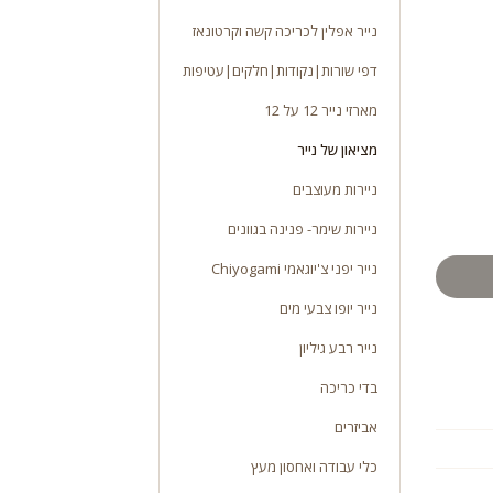
נייר אפלין לכריכה קשה וקרטונאז
דפי שורות|נקודות|חלקים|עטיפות
מארזי נייר 12 על 12
מציאון של נייר
ניירות מעוצבים
ניירות שימר- פנינה בגוונים
נייר יפני צ'יוגאמי Chiyogami
נייר יופו צבעי מים
נייר רבע גיליון
בדי כריכה
אביזרים
כלי עבודה ואחסון מעץ