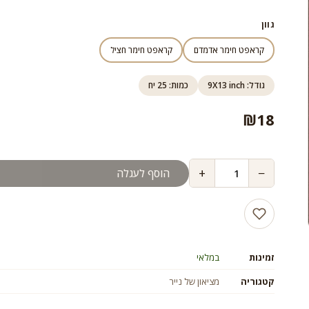
גוון
קראפט חימר אדמדם
קראפט חימר חציל
גודל: 9X13 inch
כמות: 25 יח
₪
18
+
−
הוסף לעגלה
זמינות
במלאי
קטגוריה
מציאון של נייר