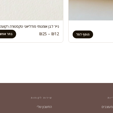
נייר לבן אומנותי מודליאני טקסטורה רקועה
טווח
₪
25
–
₪
12
בחר אפשר
הוסף לסל
מחירים:
עד
יות
שירות לקוחות
 מעוצבים
החשבון שלי