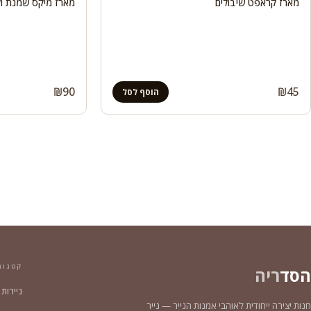
מארז קראפט שיבולים
מארז מיקס שמנת ול
₪
90
₪
45
הוסף לסל
קטגור
הסד
ריה
ניירות
חנות יצירה ייחודית לאוהבי אמנות הנייר — נייר