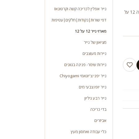
נייר אפלין לכריכה קשה וקרטונאז
הכולל 10 גוונים בגווני סגול שונים 2 יח מכל גוון סהכ 20 יחידות במארז מידה 12 על
דפי שורות|נקודות|חלקים|עטיפות
מארזי נייר 12 על 12
מציאון של נייר
ניירות מעוצבים
ניירות שימר- פנינה בגוונים
נייר יפני צ'יוגאמי Chiyogami
נייר יופו צבעי מים
נייר רבע גיליון
בדי כריכה
אביזרים
כלי עבודה ואחסון מעץ