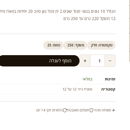
12 משקל 220 גרם עד 250 גרם
טקסטורה: חלק
משקל: 250
כמות: 25
+
−
הוסף לעגלה
זמינות
במלאי
קטגוריה
מארזי נייר 12 על 12
משלוח מהיר
תשלום מאובטח
החזרות תוך 14 יום