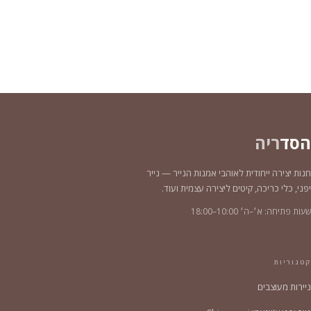
הסד
ריה
חנות יצירה ייחודית לאוהבי אמנות הנייר — נייר
יפני, כלי כריכה, קיטים ליצירה עצמית ועוד.
שעות פתיחה: א׳–ה׳ 10:00–18:00
קטגוריות
ניירות מעוצבים