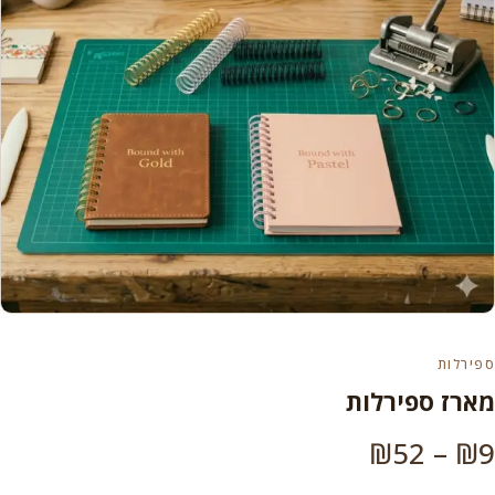
ספירלות
מארז ספירלות
טווח
₪
52
–
₪
9