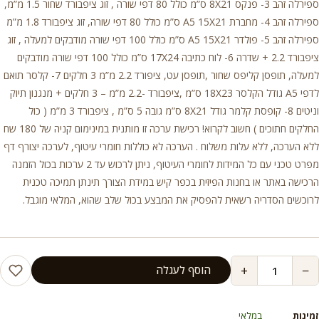
ספירלה זהב 3- פנקס 8X21 ס”מ כולל 80 דפי שורה , זוג ציפבורד שחור 1.5 מ”מ,
ספירלה זהב 4- מחברת A5 15X21 ס”מ כולל 80 דפי שורה, זוג ציפבורד 1.8 מ”מ
ספירלה זהב 5- פולדר A5 15X21 ס”מ כולל 100 דפי שורה מודבקים למעלה , זוג
ציפבורד 2.2 + שדרה 6- לוח כתיבה 17X24 ס”מ כולל 100 דפי שורה מודבקים
למעלה, תופסן קליפס שחור ,תופסן עט, ציפורד 2.2 מ”מ 3 חלקים 7- קלסר תואם
לדפי A5 גודל הקלסר 18X23 ס”מ ,ציפבורד -2.2 מ”מ – 3 חלקים + מנגנון תיוק
וניטים 8- קופסת קלמר גודל 8X21 ס”מ גובה 5 ס”מ , ציפבורד 3 מ”מ ( כול
החלקים חתוכים ) חשוב לקרוא! רכישת ערכה זו מותנית במינימום קניה של 180 שח
ללא הערכה, ללא עלות משלוח . הערכה לא כוללות חומרי עיטוף, לערכה יצורף דף
מפרט טכני עם כל המידות לחומרי העיטוף, ניתן לרכוש עד 2 ערכות בכול הזמנה
הרכישה באתר או בחנות הפיזית בכפר קיש במידת הצורך תינתן תמיכה טכנית
לרוכשים הסדריה רשאית להפסיק את המבצע בכול שלב שהוא, המלאי מוגבל.
+
−
הוסף לעגלה
זמינות
במלאי