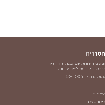
עד
הסד
ריה
חנות יצירה ייחודית לאוהבי אמנות הנייר — נייר
יפני, כלי כריכה, קיטים ליצירה עצמית ועוד.
שעות פתיחה: א׳–ה׳ 10:00–18:00
קטגוריות
ניירות מעוצבים