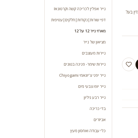
נייר אפלין לכריכה קשה וקרטונאז
יפיפה ועדין בעל
דפי שורות|נקודות|חלקים|עטיפות
מארזי נייר 12 על 12
מציאון של נייר
ניירות מעוצבים
ניירות שימר- פנינה בגוונים
נייר יפני צ'יוגאמי Chiyogami
נייר יופו צבעי מים
נייר רבע גיליון
בדי כריכה
אביזרים
כלי עבודה ואחסון מעץ