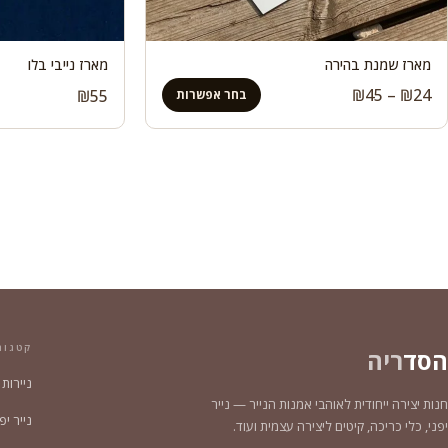
מארז שמנת בהירה
מארז נייבי בלו
טווח
₪
45
–
₪
24
₪
55
בחר אפשרות
מחירים:
עד
קטגור
הסד
ריה
ניירות
חנות יצירה ייחודית לאוהבי אמנות הנייר — נייר
נייר יפני צ
יפני, כלי כריכה, קיטים ליצירה עצמית ועוד.