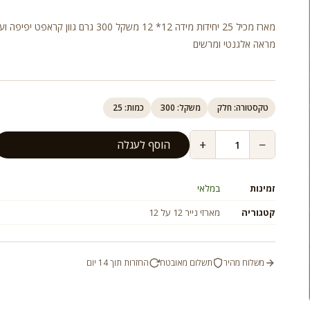
מארז מכיל 25 יחידות מידה 12* 12 משקל 300 גרם גוון קראפט 
מראה אלגנטי ומרשים
טקסטורה: חלק
משקל: 300
כמות: 25
+
−
הוסף לעגלה
זמינות
במלאי
קטגוריה
מארזי נייר 12 על 12
משלוח מהיר
תשלום מאובטח
החזרות תוך 14 יום