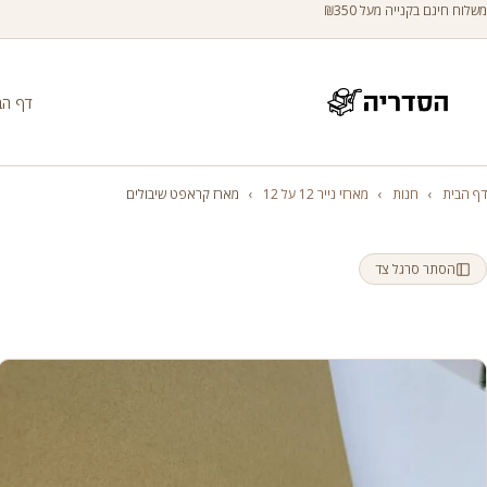
משלוח חינם בקנייה מעל ₪350
דף הב
דף הבית
›
חנות
›
מארזי נייר 12 על 12
›
מארז קראפט שיבולים
הסתר סרגל צד