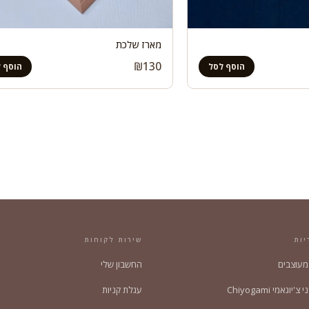
מארז שלכת
₪
130
הוסף לסל
הוסף 
יות
שירות לקוחות
 מעוצבים
החשבון שלי
'יוגאמי Chiyogami
עגלת קניות