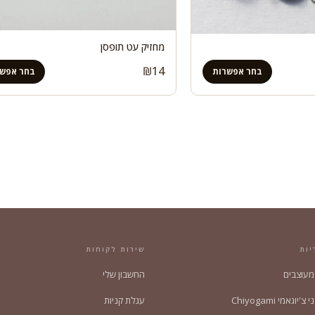
מחזיק עט תופסן
₪
14
בחר אפשרות
בחר אפשר
יות
שירות לקוחות
 מעוצבים
החשבון שלי
'יוגאמי Chiyogami
עגלת קניות