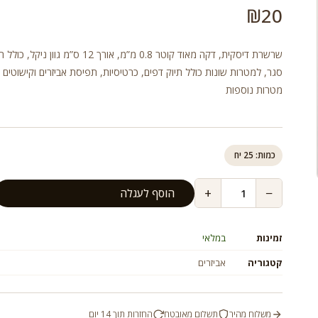
₪
20
שרשרת דיסקית, דקה מאוד קוטר 0.8 מ”מ, אורך 12 ס”מ גוון ניק
סגר, למטרות שונות כולל תיוק דפים, כרטיסיות, תפיסת אביזרים וקישוטים ול
מטרות נוספות
כמות: 25 יח
+
−
הוסף לעגלה
זמינות
במלאי
קטגוריה
אביזרים
משלוח מהיר
תשלום מאובטח
החזרות תוך 14 יום