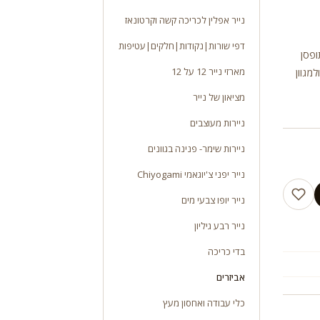
נייר אפלין לכריכה קשה וקרטונאז
דפי שורות|נקודות|חלקים|עטיפות
ל, כולל תופסן
מארזי נייר 12 על 12
מגוון
מציאון של נייר
ניירות מעוצבים
ניירות שימר- פנינה בגוונים
נייר יפני צ'יוגאמי Chiyogami
נייר יופו צבעי מים
נייר רבע גיליון
בדי כריכה
אביזרים
כלי עבודה ואחסון מעץ