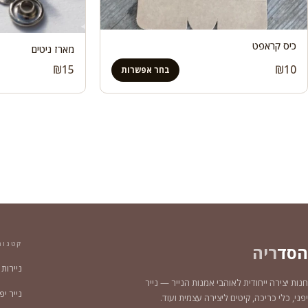
כיס קראפט
מארז ניטים
₪
15
₪
10
בחר אפשרות
קטגור
הסד
ריה
ניירות
חנות יצירה ייחודית לאוהבי אמנות הנייר — נייר
נייר יפני צ
יפני, כלי כריכה, קיטים ליצירה עצמית ועוד.