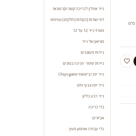
נייר אפלין לכריכה קשה וקרטונאז
דפי שורות|נקודות|חלקים|עטיפות
ז 40 מעטפות 4 גוונים שונים, 10 יחידות מכל גוון נייר עבה גודל 8X11 ס”מ
מארזי נייר 12 על 12
מציאון של נייר
ניירות מעוצבים
ניירות שימר- פנינה בגוונים
נייר יפני צ'יוגאמי Chiyogami
נייר יופו צבעי מים
נייר רבע גיליון
בדי כריכה
אביזרים
כלי עבודה ואחסון מעץ