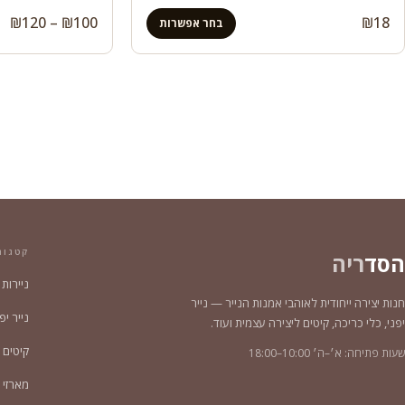
טו
₪
120
–
₪
100
₪
18
בחר אפשרות
מח
עד
קטגור
הסד
ריה
ניירות
חנות יצירה ייחודית לאוהבי אמנות הנייר — נייר
נייר יפני צ
יפני, כלי כריכה, קיטים ליצירה עצמית ועוד.
קיטים 
שעות פתיחה: א׳–ה׳ 10:00–18:00
מארזי נייר 2