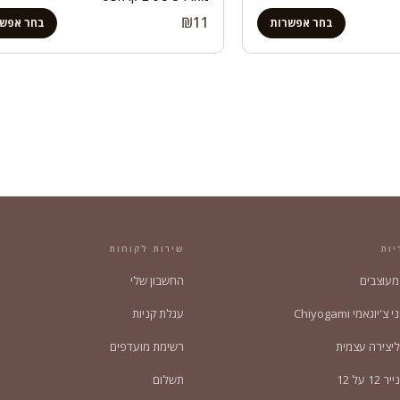
וח
₪
11
בחר אפשרות
בחר אפשר
ירים:
יות
שירות לקוחות
 מעוצבים
החשבון שלי
'יוגאמי Chiyogami
עגלת קניות
ליצירה עצמית
רשימת מועדפים
1 על 12
תשלום