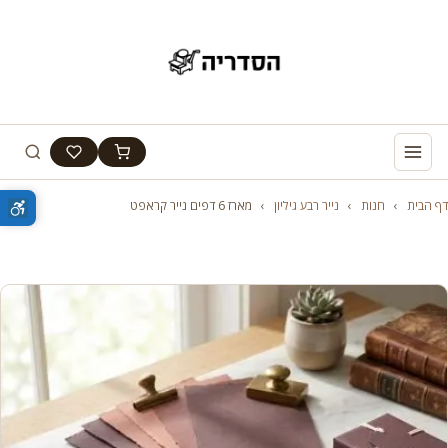
דף הבית
›
חנות
›
נייר רבע גיליון
›
מארז 6 דפים נייר קראפט