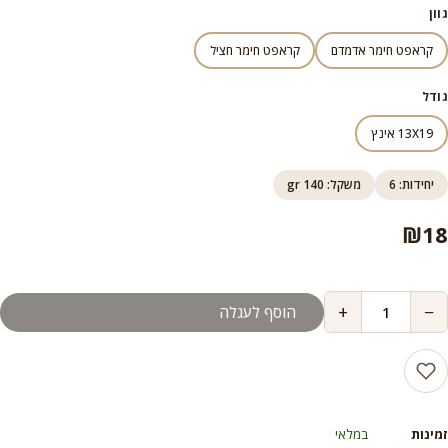
גוון
קראפט חימר אדמדם
קראפט חימר חציל
גודל
13X19 אינץ
יחידות: 6
משקל: 140 gr
₪
18
+
−
הוסף לעגלה
זמינות
במלאי