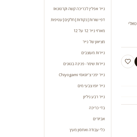
נייר אפלין לכריכה קשה וקרטונאז
דפי שורות|נקודות|חלקים|עטיפות
נה /מטאלי
מארזי נייר 12 על 12
מציאון של נייר
ניירות מעוצבים
ניירות שימר- פנינה בגוונים
נייר יפני צ'יוגאמי Chiyogami
נייר יופו צבעי מים
נייר רבע גיליון
בדי כריכה
אביזרים
כלי עבודה ואחסון מעץ