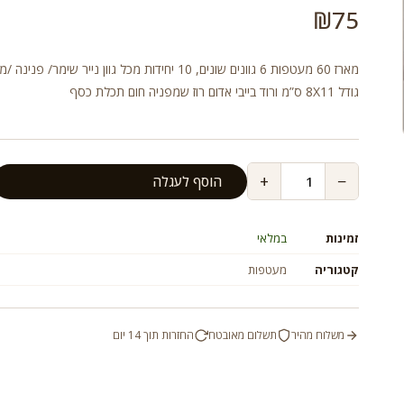
₪
75
מארז 60 מעטפות 6 גוונים שונים, 10 יחידות מכל גוון נייר שימר/ פני
גודל 8X11 ס”מ ורוד בייבי אדום רוז שמפניה חום תכלת כסף
+
−
הוסף לעגלה
זמינות
במלאי
קטגוריה
מעטפות
משלוח מהיר
תשלום מאובטח
החזרות תוך 14 יום