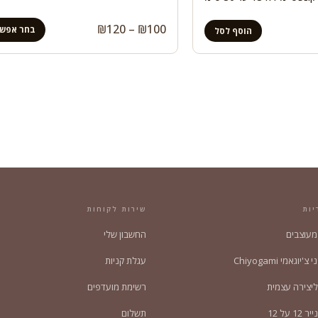
טווח
₪
120
–
₪
100
בחר אפשר
הוסף לסל
מחירים:
עד
יות
שירות לקוחות
 מעוצבים
החשבון שלי
'יוגאמי Chiyogami
עגלת קניות
ליצירה עצמית
רשימת מועדפים
1 על 12
תשלום