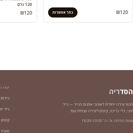
120 גרם
₪
120
₪
120
בחר אפשרות
קטגור
הסד
ריה
ניירות
חנות יצירה ייחודית לאוהבי אמנות הנייר — נייר
נייר יפני צ
יפני, כלי כריכה, קיטים ליצירה עצמית ועוד.
קיטים 
שעות פתיחה: א׳–ה׳ 10:00–18:00
מארזי נייר 2