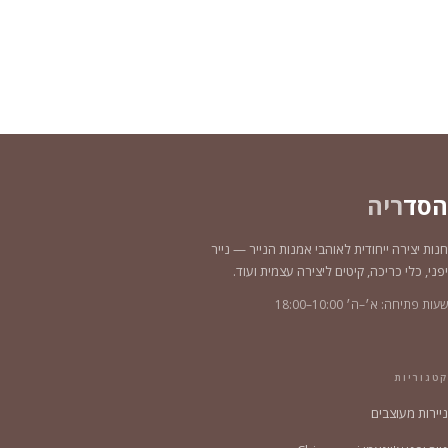
הסד
ריה
חנות יצירה ייחודית לאוהבי אמנות הנייר — נייר
יפני, כלי כריכה, קיטים ליצירה עצמית ועוד.
שעות פתיחה: א׳–ה׳ 10:00–18:00
קטגוריות
ניירות מעוצבים