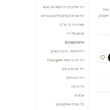
נייר אפלין לכריכה קשה וקרטונאז
יות. משקל 100 ג”ר גודל הנייר
ליומנים,
דפי שורות|נקודות|חלקים|עטיפות
מארזי נייר 12 על 12
מציאון של נייר
ניירות מעוצבים
ניירות שימר- פנינה בגוונים
נייר יפני צ'יוגאמי Chiyogami
נייר יופו צבעי מים
נייר רבע גיליון
בדי כריכה
אביזרים
כלי עבודה ואחסון מעץ