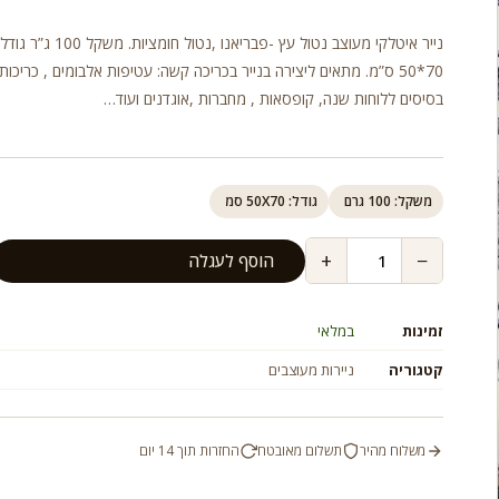
נייר איטלקי מעוצב נטול עץ -פבריאנו ,נטול חומצ
70*50 ס”מ. מתאים ליצירה בנייר בכריכה קשה: עטיפות אלבומים , כריכות 
בסיסים ללוחות שנה, קופסאות , מחברות ,אוגדנים ועוד…
משקל: 100 גרם
גודל: 50X70 סמ
+
−
הוסף לעגלה
זמינות
במלאי
קטגוריה
ניירות מעוצבים
משלוח מהיר
תשלום מאובטח
החזרות תוך 14 יום