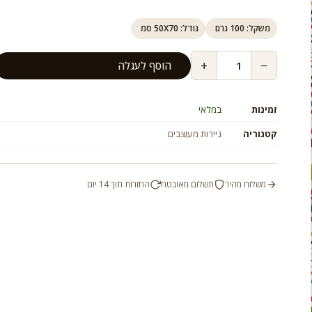
משקל: 100 גרם
גודל: 50X70 סמ
+
−
הוסף לעגלה
זמינות
במלאי
קטגוריה
ניירות מעוצבים
משלוח מהיר
תשלום מאובטח
החזרות תוך 14 יום