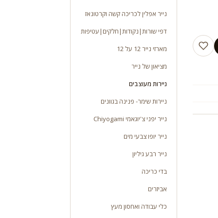
נייר אפלין לכריכה קשה וקרטונאז
דפי שורות|נקודות|חלקים|עטיפות
מארזי נייר 12 על 12
מציאון של נייר
ניירות מעוצבים
ניירות שימר- פנינה בגוונים
נייר יפני צ'יוגאמי Chiyogami
נייר יופו צבעי מים
נייר רבע גיליון
בדי כריכה
אביזרים
כלי עבודה ואחסון מעץ