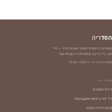
הסד
ריה
חנות יצירה ייחודית לאוהבי אמנות הנייר — נייר
יפני, כלי כריכה, קיטים ליצירה עצמית ועוד.
שעות פתיחה: א׳–ה׳ 10:00–18:00
קטגוריות
ניירות מעוצבים
נייר יפני צ'יוגאמי Chiyogami
קיטים ליצירה עצמית