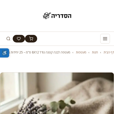
דף הבית
›
חנות
›
מעטפות
›
מעטפה לבנה קטנה גודל 8X12 ס"מ – 25 יחידות במארז