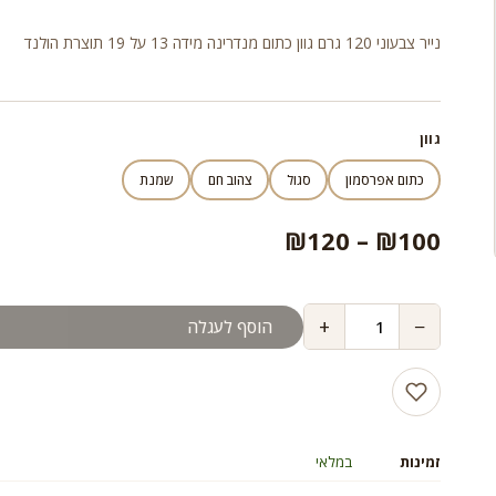
מחירים:
נייר צבעוני 120 גרם גוון כתום מנדרינה מידה 13 על 19 תוצרת הולנד
עד
גוון
כתום אפרסמון
סגול
צהוב חם
שמנת
טווח
₪
120
–
₪
100
מחירים:
+
−
הוסף לעגלה
עד
זמינות
במלאי