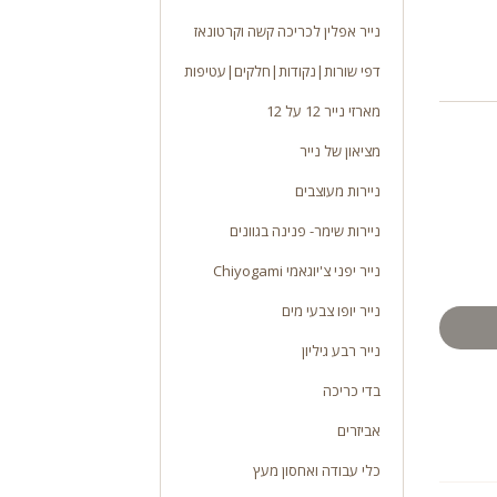
נייר אפלין לכריכה קשה וקרטונאז
דפי שורות|נקודות|חלקים|עטיפות
מארזי נייר 12 על 12
מציאון של נייר
ניירות מעוצבים
ניירות שימר- פנינה בגוונים
נייר יפני צ'יוגאמי Chiyogami
נייר יופו צבעי מים
נייר רבע גיליון
בדי כריכה
אביזרים
כלי עבודה ואחסון מעץ