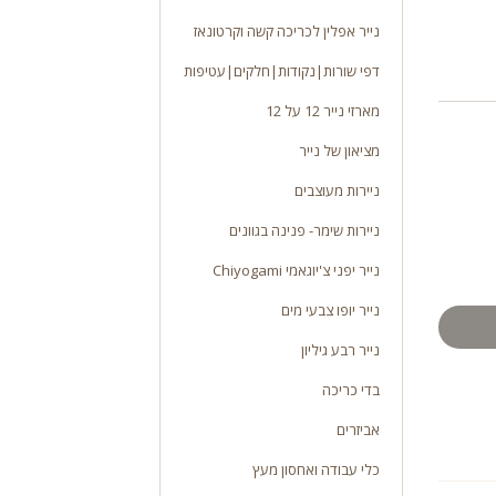
נייר אפלין לכריכה קשה וקרטונאז
דפי שורות|נקודות|חלקים|עטיפות
מארזי נייר 12 על 12
מציאון של נייר
ניירות מעוצבים
ניירות שימר- פנינה בגוונים
נייר יפני צ'יוגאמי Chiyogami
נייר יופו צבעי מים
נייר רבע גיליון
בדי כריכה
אביזרים
כלי עבודה ואחסון מעץ