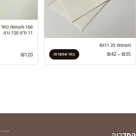
11 ס”מ 120 גרם
מעטפות 25 8X11
טווח
₪
42
–
₪
35
₪
120
בחר אפשרות
מחירים:
עד
קטגור
הסד
ריה