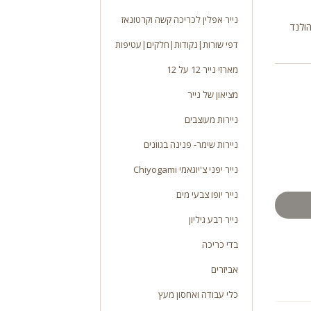
נייר אפלין לכריכה קשה וקרטונאז
דפי שורות|נקודות|חלקים|עטיפות
מארזי נייר 12 על 12
מציאון של נייר
ניירות מעוצבים
ניירות שימר- פנינה בגוונים
נייר יפני צ'יוגאמי Chiyogami
נייר יופו צבעי מים
נייר רבע גיליון
בדי כריכה
אביזרים
כלי עבודה ואחסון מעץ