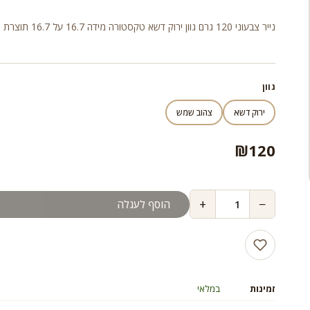
נייר צבעוני 120 גרם גוון ירוק דשא טקסטורה מידה 16.7 על 16.7 תוצרת הולנד
גוון
ירוק דשא
צהוב שמש
₪
120
+
−
הוסף לעגלה
זמינות
במלאי