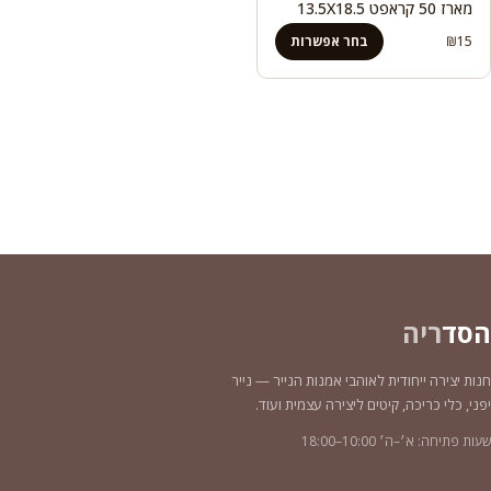
מארז 50 קראפט 13.5X18.5
15
₪
בחר אפשרות
הסד
ריה
חנות יצירה ייחודית לאוהבי אמנות הנייר — נייר
יפני, כלי כריכה, קיטים ליצירה עצמית ועוד.
שעות פתיחה: א׳–ה׳ 10:00–18:00