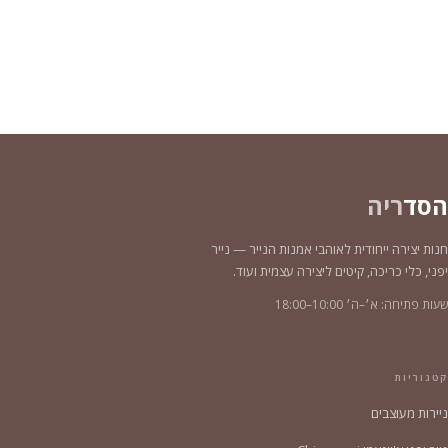
הסד
ריה
חנות יצירה ייחודית לאוהבי אמנות הנייר — נייר
יפני, כלי כריכה, קיטים ליצירה עצמית ועוד.
שעות פתיחה: א׳–ה׳ 10:00–18:00
קטגוריות
ניירות מעוצבים