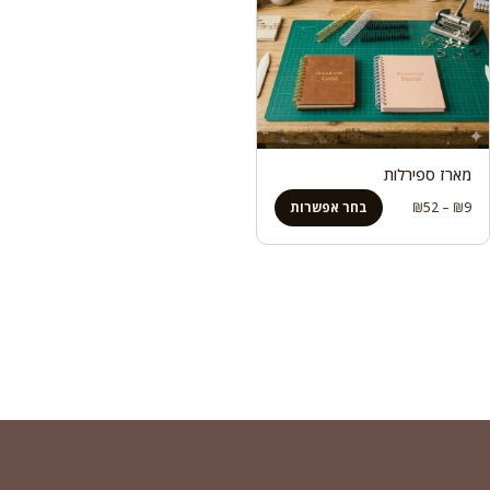
מארז ספירלות
טווח
9
₪
–
52
₪
בחר אפשרות
מחירים:
עד