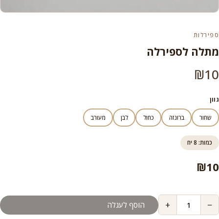
ספירלות
מתלה לספירלה
₪
10
גוון
שחור
ברונזה
כחול
לבן
מעורב
כמות: 8 יח
₪
10
+
−
הוסף לעגלה