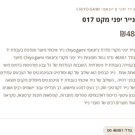
נייר יפני צ'יוגאמי CHIYOGAMI
נייר יפני מקט 017
₪
48
נייר יפני מקורי סדרת צ’יוגאמי chiyogami נייר איכותי מיוצר ומודפס בעבודת יד
גודל 46X61 ס”מ נטול חומציות נייר יפני מקורי צ’יוגאמי Chiyogami מיוצר
בקפידה בעבודת יד מסורתית .השכבות הבודדות של כל צבע מודפסות בדפוס משי
אחת אחת . נייר הבסיס הוא שילוב של קוזו וסולפיט והפיגמנטים של הצבעים עמידים
בפני דהייה , השילוב של נייר איכותי בעבודת יד ופיגמנטים מיוחדים מקנים תוצאה
של נייר דקורטיבי חזק רך נעים למגע ומישוש, רב תכליתי עבור יישומים רבים ושונים
כגון עיטוף כריכות לאלבומים/ ספרים/ מחברות, קופסאות תיבות קרטונאז, סקראפ
ועוד מוצרים רבים של מוצרי נייר
גודל: 46X61 סמ