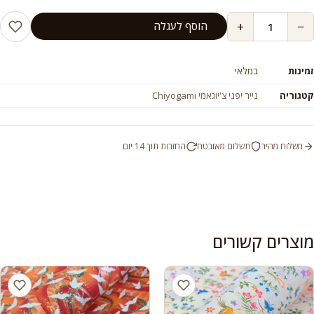
+
−
הוסף לעגלה
זמינות
במלאי
קטגוריה
נייר יפני צ'יוגאמי Chiyogami
משלוח מהיר
תשלום מאובטח
החזרות תוך 14 יום
מוצרים קשורים