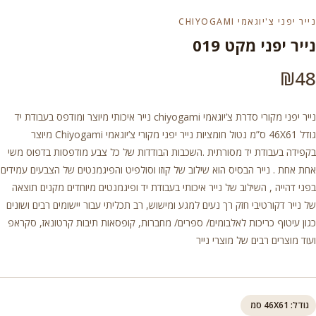
נייר יפני צ'יוגאמי CHIYOGAMI
נייר יפני מקט 019
₪
48
נייר יפני מקורי סדרת צ’יוגאמי chiyogami נייר איכותי מיוצר ומודפס בעבודת יד
גודל 46X61 ס”מ נטול חומציות נייר יפני מקורי צ’יוגאמי Chiyogami מיוצר
בקפידה בעבודת יד מסורתית .השכבות הבודדות של כל צבע מודפסות בדפוס משי
אחת אחת . נייר הבסיס הוא שילוב של קוזו וסולפיט והפיגמנטים של הצבעים עמידים
בפני דהייה , השילוב של נייר איכותי בעבודת יד ופיגמנטים מיוחדים מקנים תוצאה
של נייר דקורטיבי חזק רך נעים למגע ומישוש, רב תכליתי עבור יישומים רבים ושונים
כגון עיטוף כריכות לאלבומים/ ספרים/ מחברות, קופסאות תיבות קרטונאז, סקראפ
ועוד מוצרים רבים של מוצרי נייר
גודל: 46X61 סמ