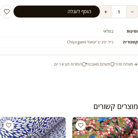
+
−
הוסף לעגלה
זמינות
במלאי
קטגוריה
נייר יפני צ'יוגאמי Chiyogami
משלוח מהיר
תשלום מאובטח
החזרות תוך 14 יום
מוצרים קשורים