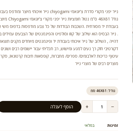
נייר יפני מקורי סדרת צ’יוגאמי chiyogami נייר איכותי מיוצר ומודפס
גודל 46X61 ס”מ נטול חומציות
בעבודת יד מסורתית .השכבות הבודדות של כל צבע מודפסות בדפוס משי 
. נייר הבסיס הוא שילוב של קוזו וסולפיט והפיגמנטים של הצבעים עמידים ב
דהייה , השילוב של נייר איכותי בעבודת יד ופיגמנטים מיוחדים מקנים תוצאה
דקורטיבי חזק רך נעים למגע ומישוש, רב תכליתי עבור יישומים רבים ושונים כ
עיטוף כריכות לאלבומים/ ספרים/ מחברות, קופסאות תיבות קרטונאז, סקרא
מוצרים רבים של מוצרי נייר
גודל: 46X61 סמ
+
−
הוסף לעגלה
זמינות
במלאי