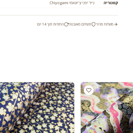
קטגוריה
נייר יפני צ'יוגאמי Chiyogami
משלוח מהיר
תשלום מאובטח
החזרות תוך 14 יום