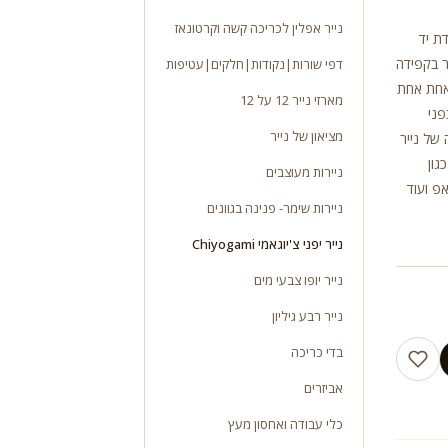
נייר אפלין לכריכה קשה וקרטונאז
 בעבודת יד
 נייר יפני מקורי צ’יוגאמי Chiyogami מיוצר בקפידה
דפי שורות|נקודות|חלקים|עטיפות
אחת אחת
מארזי נייר 12 על 12
פני
מציאון של נייר
 של נייר
גון
ניירות מעוצבים
פ ועוד
ניירות שימר- פנינה בגוונים
נייר יפני צ'יוגאמי Chiyogami
נייר יופו צבעי מים
נייר רבע גיליון
בדי כריכה
אביזרים
כלי עבודה ואחסון מעץ